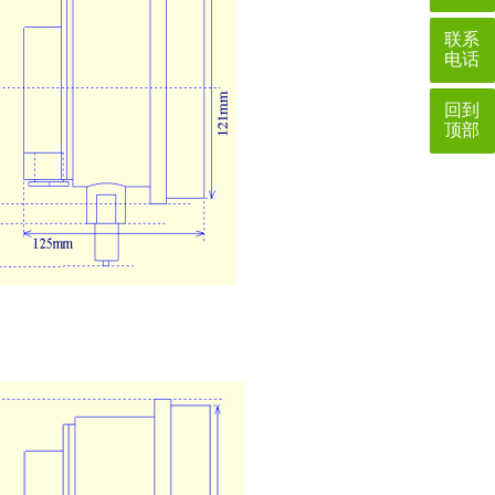
联系
电话
回到
顶部